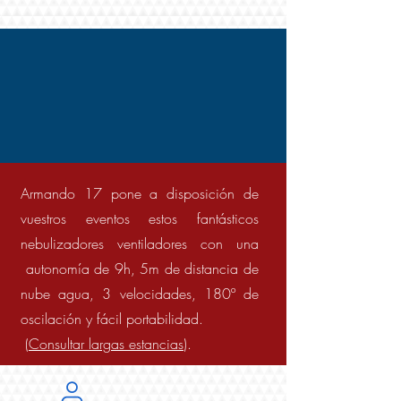
Armando 17 pone a disposición de
vuestros eventos estos fantásticos
nebulizadores ventiladores con una
autonomía de 9h, 5m de distancia de
nube agua, 3 velocidades, 180º de
oscilación y fácil portabilidad.
(
Consultar largas estancias
).