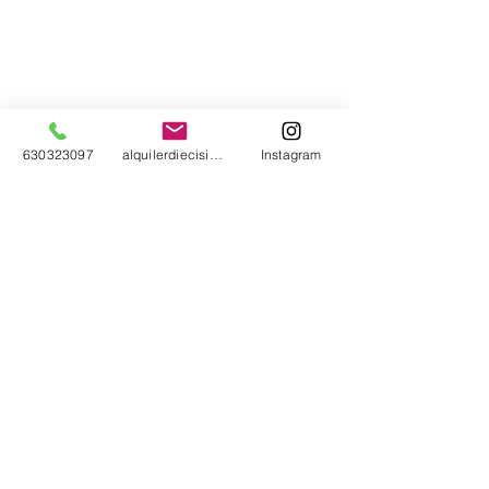
630323097
alquilerdiecisiete@gmail.com
Instagram